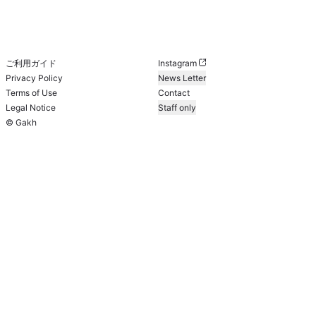
ご利用ガイド
Instagram
Privacy Policy
News Letter
Terms of Use
Contact
Legal Notice
Staff only
© Gakh