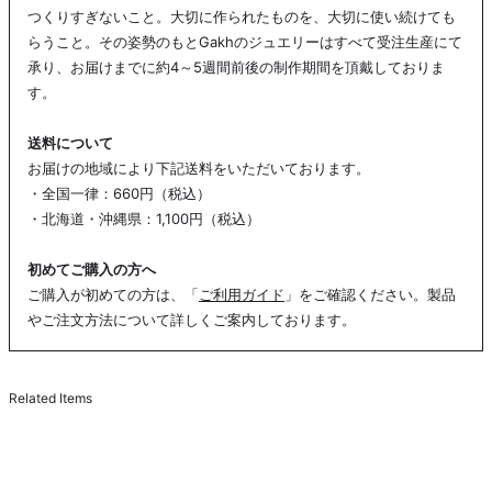
つくりすぎないこと。大切に作られたものを、大切に使い続けても
らうこと。その姿勢のもとGakhのジュエリーはすべて受注生産にて
承り、お届けまでに約4～5週間前後の制作期間を頂戴しておりま
す。
送料について
お届けの地域により下記送料をいただいております。
・全国一律：660円（税込）
・北海道・沖縄県：1,100円（税込）
初めてご購入の方へ
ご購入が初めての方は、「
ご利用ガイド
」をご確認ください。製品
やご注文方法について詳しくご案内しております。
Related Items
COMING SOON
Cropped Pearl Necklace Petite - White / Silver
¥24,000
C